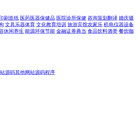
印刷造纸
医药医器保健品
医院诊所保健
咨询策划翻译
婚庆摄
构
文具乐器体育
文化教育培训
旅游宾馆农家乐
机电仪器设备
容休闲养生
能源环保节能
金融证券典当
食品饮料酒类
餐饮咖
站源码
其他网站源码程序