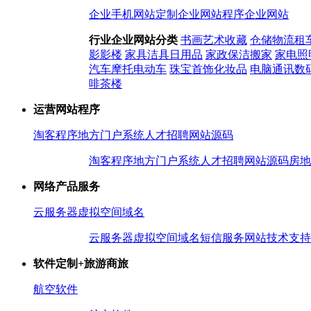
企业手机网站
定制企业网站
程序企业网站
行业企业网站分类
书画艺术收藏
仓储物流租
影影楼
家具洁具日用品
家政保洁搬家
家电照
汽车摩托电动车
珠宝首饰化妆品
电脑通讯数
啡茶楼
运营网站程序
淘客程序
地方门户系统
人才招聘网站源码
淘客程序
地方门户系统
人才招聘网站源码
房地
网络产品服务
云服务器
虚拟空间
域名
云服务器
虚拟空间
域名
短信服务
网站技术支持
软件定制+旅游商旅
航空软件