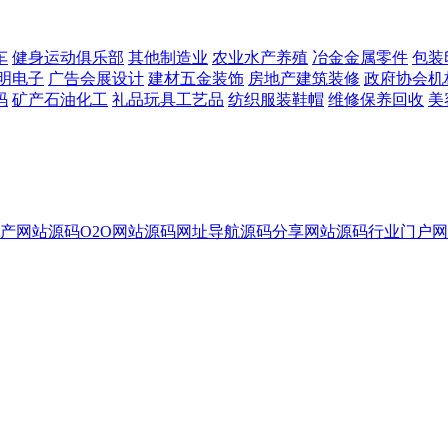
车
健身运动俱乐部
其他制造业
农业水产养殖
冶金金属零件
包装
明电子
广告会展设计
建材五金装饰
房地产建筑装修
政府协会机
码
矿产石油化工
礼品玩具工艺品
纺织服装鞋帽
维修保养回收
美
产网站源码
O2O网站源码
网址导航源码
分享网站源码
行业门户网