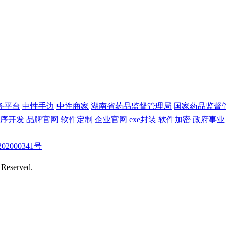
务平台
中性手边
中性商家
湖南省药品监督管理局
国家药品监督
序开发
品牌官网
软件定制
企业官网
exe封装
软件加密
政府事业
02000341号
s Reserved.